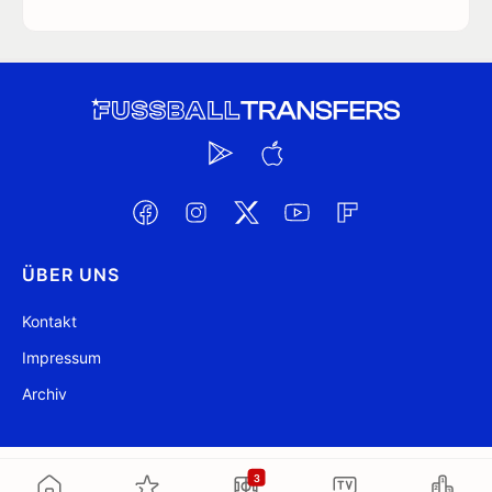
ÜBER UNS
Kontakt
Impressum
Archiv
@ FussballTransfers.com 2009-2026
Aktualisiert 04:46
3