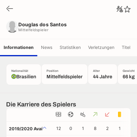
Douglas dos Santos
Mittelfeldspieler
Douglas dos Santos
Mittelfeldspieler
Informationen
News
Statistiken
Verletzungen
Titel
Nationalität
Position
Alter
Gewicht
Brasilien
Mittelfeldspieler
44 Jahre
66 kg
Die Karriere des Spielers
12
0
1
8
2
1
0
2019/2020 Avaí