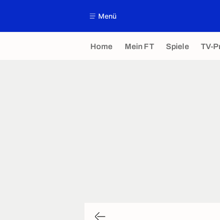
Menü
Home
Mein FT
Spiele
TV-P