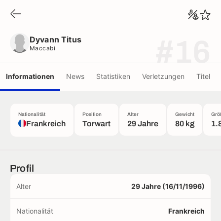
Dyvann Titus
Maccabi
Dyvann Titus
#16
Maccabi
Informationen
News
Statistiken
Verletzungen
Titel
Nationalität
Position
Alter
Gewicht
Grö
Frankreich
Torwart
29 Jahre
80 kg
1.
Profil
Alter
29 Jahre (16/11/1996)
Nationalität
Frankreich