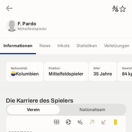
F. Pardo
Mittelfeldspieler
F. Pardo
Mittelfeldspieler
Informationen
News
trikots
Statistiken
Verletzungen
Nationalität
Position
Alter
Gewich
Kolumbien
Mittelfeldspieler
35 Jahre
84 k
Die Karriere des Spielers
Verein
Nationalteam