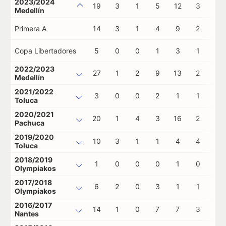
2023/2024
19
3
1
5
12
3
0
Medellín
Primera A
14
3
1
4
9
2
0
Copa Libertadores
5
0
0
1
3
1
0
2022/2023
27
1
2
9
13
2
1
Medellín
2021/2022
3
0
0
2
1
1
0
Toluca
2020/2021
20
1
4
3
16
2
1
Pachuca
2019/2020
10
3
1
1
4
4
0
Toluca
2018/2019
1
0
0
0
1
0
0
Olympiakos
2017/2018
6
2
0
3
1
1
0
Olympiakos
2016/2017
14
1
0
7
7
3
0
Nantes