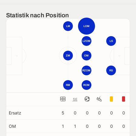
Statistik nach Position
LM
LOM
LZOM
LS
ZM
OM
RZOM
RS
RM
ROM
SE
Ersatz
5
0
0
0
0
0
OM
1
1
0
0
0
0