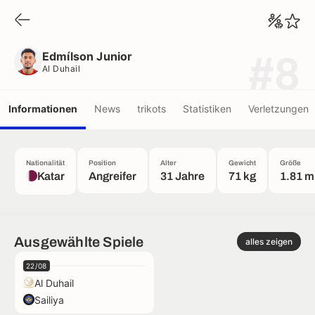
Edmílson Junior
Al Duhail
Edmílson Junior
#8
Al Duhail
Informationen
News
trikots
Statistiken
Verletzungen
Nationalität
Position
Alter
Gewicht
Größe
Katar
Angreifer
31 Jahre
71 kg
1.81 m
Ausgewählte Spiele
alles zeigen
22/08
Al Duhail
Sailiya