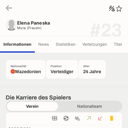
Elena Paneska
Mura (frauen)
Elena Paneska
#23
Mura (frauen)
Informationen
News
Statistiken
Verletzungen
Titel
Nationalität
Position
Alter
Mazedonien
Verteidiger
24 Jahre
Die Karriere des Spielers
Verein
Nationalteam