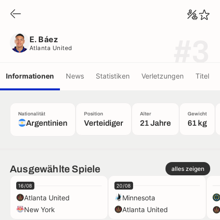
E. Báez
Atlanta United
E. Báez
#3
Atlanta United
Informationen
News
Statistiken
Verletzungen
Titel
Nationalität
Position
Alter
Gewicht
Argentinien
Verteidiger
21 Jahre
61 kg
Ausgewählte Spiele
alles zeigen
16/08
20/08
Atlanta United
Minnesota
New York
Atlanta United