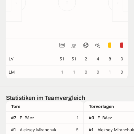
SE
LV
51
51
2
4
8
0
LM
1
1
0
0
1
0
Statistiken im Teamvergleich
Tore
Torvorlagen
#7
E. Báez
1
#3
E. Báez
#1
Aleksey Miranchuk
5
#1
Aleksey Miranchu