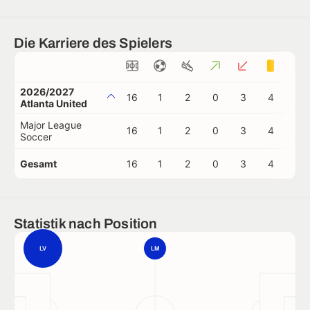
Die Karriere des Spielers
2026/2027
16
1
2
0
3
4
0
Atlanta United
Major League
16
1
2
0
3
4
0
Soccer
Gesamt
16
1
2
0
3
4
0
Statistik nach Position
LV
LM