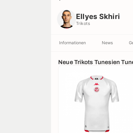
Ellyes Skhiri
Trikots
Ellyes Skhiri
Trikots
Informationen
News
Ge
Neue Trikots Tunesien Tun