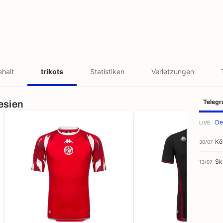
halt
trikots
Statistiken
Verletzungen
Teleg
esien
De
LIVE
Kö
30/07
Sk
13/07