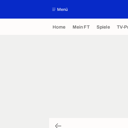
Menü
Home
Mein FT
Spiele
TV-P