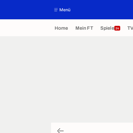
Menü
Home
Mein FT
Spiele
T
24