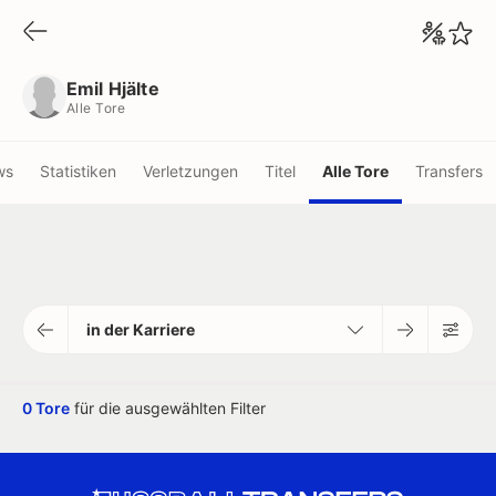
Emil Hjälte
Alle Tore
Emil Hjälte
Alle Tore
ws
Statistiken
Verletzungen
Titel
Alle Tore
Transfers
in der Karriere
0 Tore
für die ausgewählten Filter