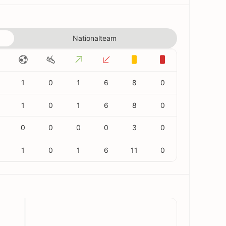
Nationalteam
1
0
1
6
8
0
1
0
1
6
8
0
0
0
0
0
3
0
1
0
1
6
11
0