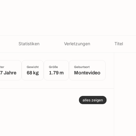
Statistiken
Verletzungen
Titel
lter
Gewicht
Größe
Geburtsort
7 Jahre
68 kg
1.79 m
Montevideo
alles zeigen