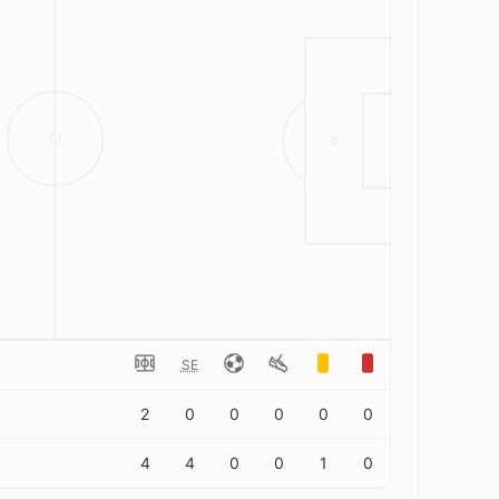
SE
2
0
0
0
0
0
4
4
0
0
1
0