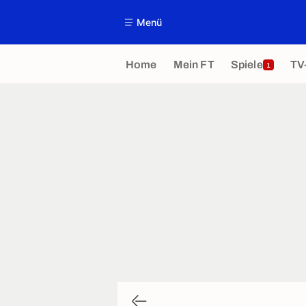
Menü
Home
Mein FT
Spiele
TV
1