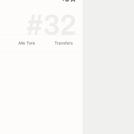
#32
Alle Tore
Transfers
beendet - 30/07
beendet - 27/07
Palmeiras
0
1
Mineiro
4
2