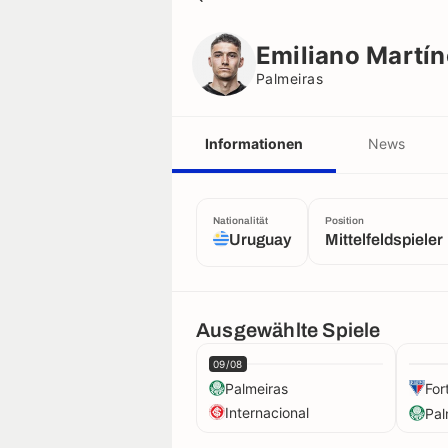
Emiliano Martínez
Palmeiras
Emiliano Martí
Palmeiras
Informationen
News
Nationalität
Position
Uruguay
Mittelfeldspieler
Ausgewählte Spiele
09/08
Palmeiras
For
Internacional
Pal