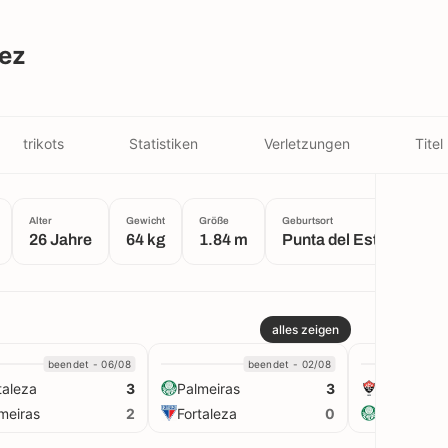
nez
trikots
Statistiken
Verletzungen
Titel
Alter
Gewicht
Größe
Geburtsort
26 Jahre
64 kg
1.84 m
Punta del Este
alles zeigen
beendet - 06/08
beendet - 02/08
taleza
Palmeiras
Vitória
3
3
meiras
Fortaleza
Palmeiras
2
0