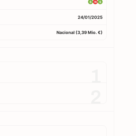
S
N
S
24/01/2025
Nacional (3,39 Mio. €)
1
2