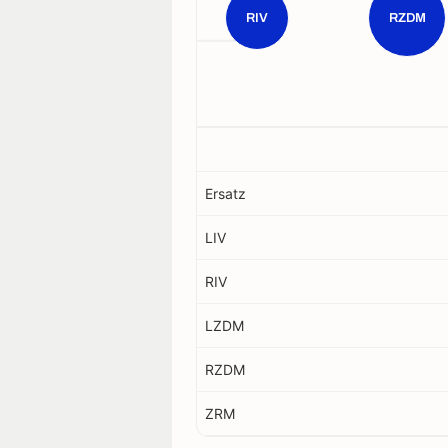
RIV
RZDM
Ersatz
LIV
RIV
LZDM
RZDM
ZRM