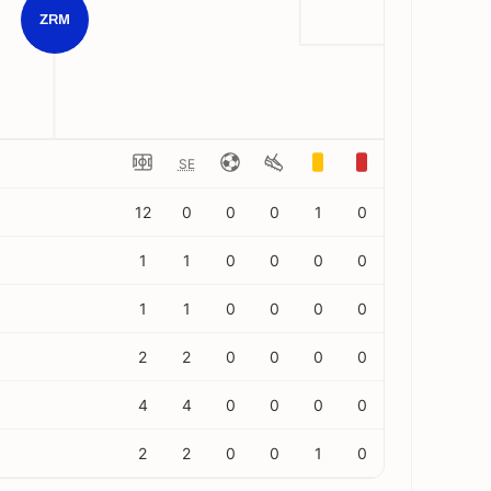
ZRM
SE
12
0
0
0
1
0
1
1
0
0
0
0
1
1
0
0
0
0
2
2
0
0
0
0
4
4
0
0
0
0
2
2
0
0
1
0