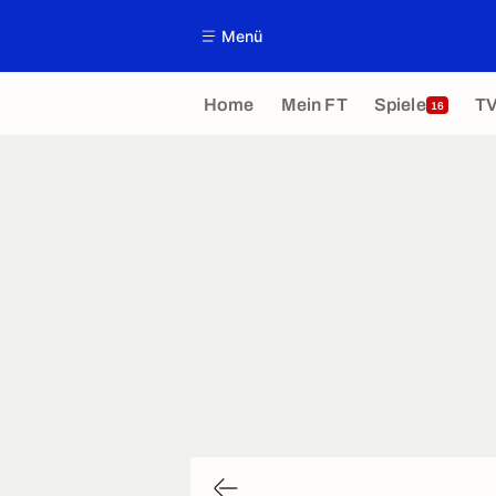
Menü
Home
Mein FT
Spiele
T
16