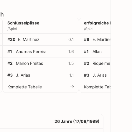
ch
Schlüsselpässe
erfolgreiche Dribblings
/Spiel
/Spiel
#20
E. Martínez
0.1
#8
E. Martínez
#1
Andreas Pereira
1.6
#1
Allan
#2
Marlon Freitas
1.5
#2
Riquelme Fillipi
#3
J. Arias
1.1
#3
J. Arias
Komplette Tabelle
Komplette Tabelle
26 Jahre (17/08/1999)