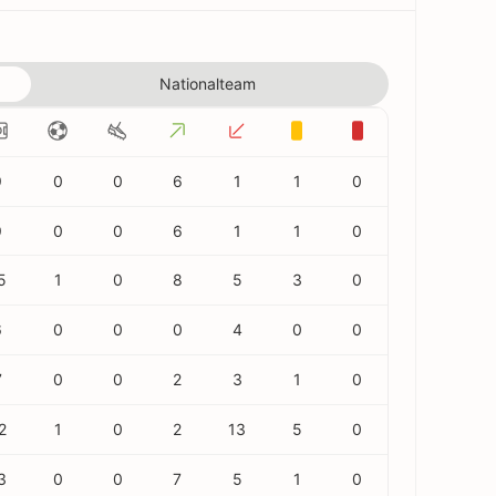
Nationalteam
9
0
0
6
1
1
0
9
0
0
6
1
1
0
5
1
0
8
5
3
0
6
0
0
0
4
0
0
7
0
0
2
3
1
0
2
1
0
2
13
5
0
3
0
0
7
5
1
0