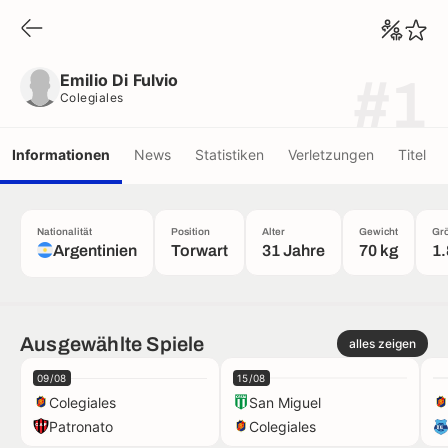
Emilio Di Fulvio
Colegiales
Emilio Di Fulvio
#1
Colegiales
Informationen
News
Statistiken
Verletzungen
Titel
Nationalität
Position
Alter
Gewicht
Gr
Argentinien
Torwart
31 Jahre
70 kg
1
Ausgewählte Spiele
alles zeigen
09/08
15/08
Colegiales
San Miguel
Patronato
Colegiales