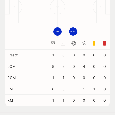
RM
ROM
SE
Ersatz
1
0
0
0
0
0
LOM
8
8
0
4
0
0
ROM
1
1
0
0
0
0
LM
6
6
1
1
1
0
RM
1
1
0
0
0
0