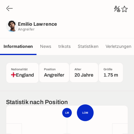
Emilio Lawrence
Angreifer
Emilio Lawrence
Angreifer
Informationen
News
trikots
Statistiken
Verletzungen
Nationalität
Position
Alter
Größe
England
Angreifer
20 Jahre
1.75 m
Statistik nach Position
LM
LOM