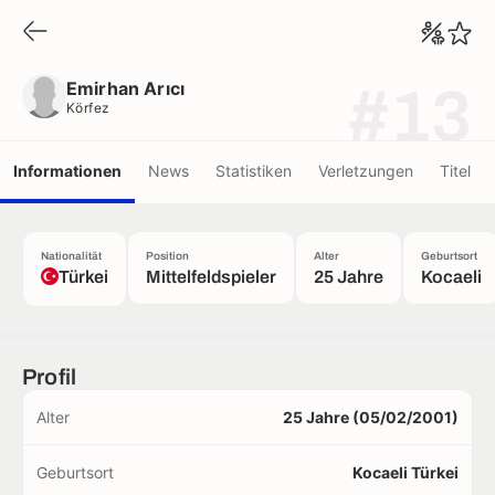
Emirhan Arıcı
Körfez
Emirhan Arıcı
#13
Körfez
Informationen
News
Statistiken
Verletzungen
Titel
Nationalität
Position
Alter
Geburtsort
Türkei
Mittelfeldspieler
25 Jahre
Kocaeli
Profil
Alter
25 Jahre (05/02/2001)
Geburtsort
Kocaeli Türkei