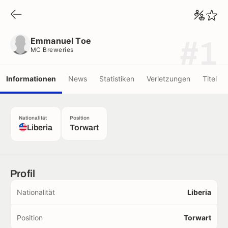
Emmanuel Toe
MC Breweries
Emmanuel Toe
#1
MC Breweries
Informationen
News
Statistiken
Verletzungen
Titel
Nationalität
Position
Liberia
Torwart
Profil
Nationalität
Liberia
Position
Torwart