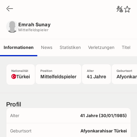
Emrah Sunay
Mittelfeldspieler
Emrah Sunay
Mittelfeldspieler
Informationen
News
Statistiken
Verletzungen
Titel
Nationalität
Position
Alter
Geburtsort
Türkei
Mittelfeldspieler
41 Jahre
Afyonkar
Profil
Alter
41 Jahre (30/01/1985)
Geburtsort
Afyonkarahisar Türkei