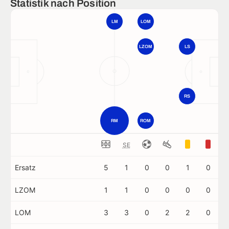
Statistik nach Position
LM
LOM
LZOM
LS
RS
RM
ROM
SE
Ersatz
5
1
0
0
1
0
LZOM
1
1
0
0
0
0
LOM
3
3
0
2
2
0