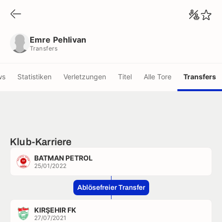
Emre Pehlivan
Transfers
Emre Pehlivan
Transfers
ws
Statistiken
Verletzungen
Titel
Alle Tore
Transfers
Klub-Karriere
BATMAN PETROL
25/01/2022
Ablösefreier Transfer
KIRŞEHIR FK
27/07/2021