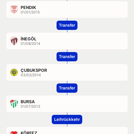
PENDIK
01/01/2015
Transfer
İNEGÖL
01/08/2014
Transfer
ÇUBUKSPOR
03/02/2014
Transfer
BURSA
01/07/2013
Leihrückkehr
KÖRFEZ