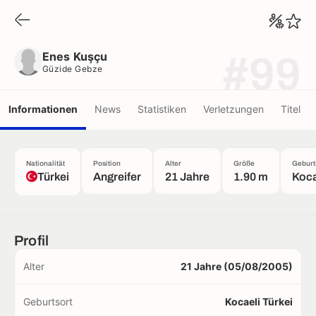
Enes Kuşçu
Güzide Gebze
Enes Kuşçu
#99
Güzide Gebze
Informationen
News
Statistiken
Verletzungen
Titel
Nationalität
Position
Alter
Größe
Geburt
Türkei
Angreifer
21 Jahre
1.90 m
Koca
Profil
Alter
21 Jahre (05/08/2005)
Geburtsort
Kocaeli Türkei