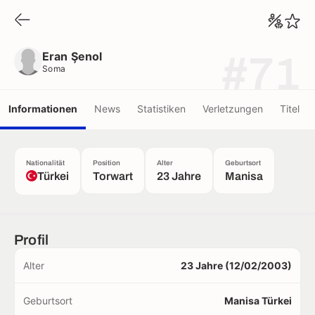
Eran Şenol
Soma
Eran Şenol
#71
Soma
Informationen
News
Statistiken
Verletzungen
Titel
Nationalität
Position
Alter
Geburtsort
Türkei
Torwart
23 Jahre
Manisa
Profil
Alter
23 Jahre (12/02/2003)
Geburtsort
Manisa Türkei