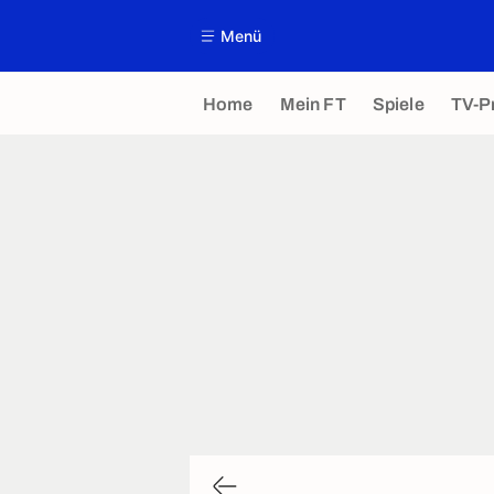
Menü
Home
Mein FT
Spiele
TV-P