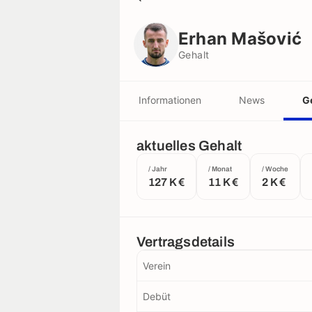
Erhan Mašović
Gehalt
Erhan Mašović
Gehalt
Informationen
News
G
aktuelles Gehalt
/ Jahr
/ Monat
/ Woche
127 K €
11 K €
2 K €
Vertragsdetails
Verein
Debüt