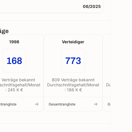
06/2025
räge
1998
Verteidiger
Se
168
773
2
 Verträge bekannt
809 Verträge bekannt
22 Verträ
schnittsgehalt/Monat
Durchschnittsgehalt/Monat
Durchschnitt
: 245 K €
: 186 K €
: 37
trangliste
Gesamtrangliste
Gesamtranglis