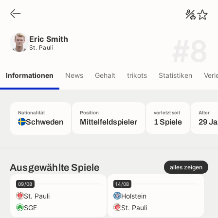
Eric Smith
St. Pauli
Eric Smith
#8
St. Pauli
Informationen
News
Gehalt
trikots
Statistiken
Verl
Nationalität
Position
verletzt seit
Alter
Schweden
Mittelfeldspieler
1 Spiele
29 Ja
Ausgewählte Spiele
alles zeigen
09/08
14/08
St. Pauli
Holstein
SGF
St. Pauli