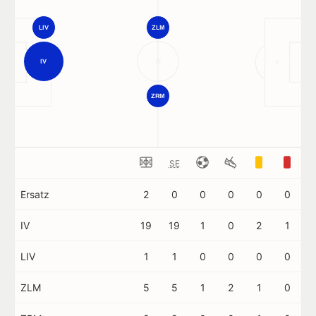
LIV
ZLM
IV
ZRM
SE
Ersatz
2
0
0
0
0
0
IV
19
19
1
0
2
1
LIV
1
1
0
0
0
0
ZLM
5
5
1
2
1
0