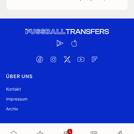
ÜBER UNS
Kontakt
Impressum
Archiv
@ FussballTransfers.com 2009-2026
Aktualisiert 05:20
1