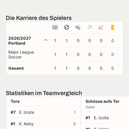
Die Karriere des Spielers
2026/2027
1
1
0
0
0
0
0
Portland
Major League
1
1
0
0
0
0
0
Soccer
Gesamt
1
1
0
0
0
0
0
Statistiken im Teamvergleich
Tore
Schüsse aufs Tor
/Spiel
#7
E. Izoita
1
#1
E. Izoita
#1
K. Kelsy
9