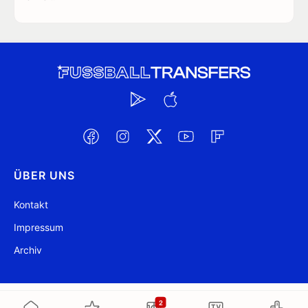
ÜBER UNS
Kontakt
Impressum
Archiv
@ FussballTransfers.com 2009-2026
Aktualisiert 12:15
2