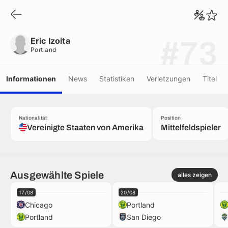
Eric Izoita
Portland
Eric Izoita
#73
Portland
Informationen
News
Statistiken
Verletzungen
Titel
Nationalität
Position
Vereinigte Staaten von Amerika
Mittelfeldspieler
Ausgewählte Spiele
alles zeigen
17/08
20/08
Chicago
Portland
Portland
San Diego