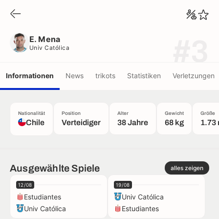
E. Mena
Univ Católica
E. Mena
#3
Univ Católica
Informationen
News
trikots
Statistiken
Verletzungen
Nationalität
Position
Alter
Gewicht
Größe
Chile
Verteidiger
38 Jahre
68 kg
1.73
Ausgewählte Spiele
alles zeigen
12/08
19/08
Estudiantes
Univ Católica
Univ Católica
Estudiantes