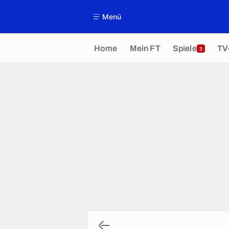
Menü
Home
Mein FT
Spiele
TV
3