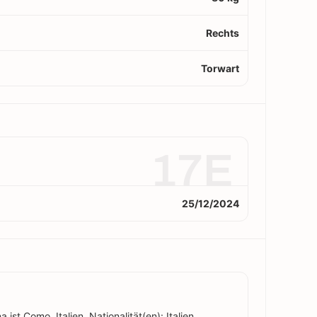
Rechts
Torwart
17E
25/12/2024
st Como, Italien. Nationalität(en): Italien.