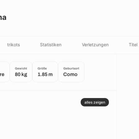
na
trikots
Statistiken
Verletzungen
Titel
Gewicht
Größe
Geburtsort
re
80 kg
1.85 m
Como
alles zeigen