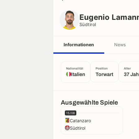
Eugenio Lamanna
Südtirol
Eugenio Laman
Südtirol
Informationen
News
Nationalität
Position
Alter
Italien
Torwart
37 Jah
Ausgewählte Spiele
15/08
Catanzaro
Südtirol