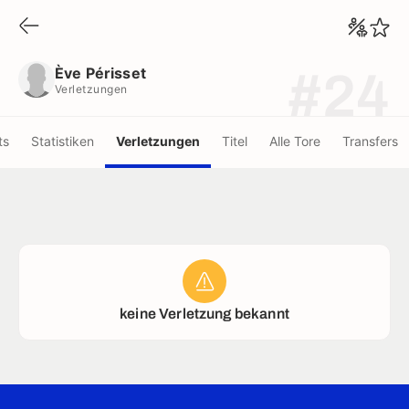
Ève Périsset
Verletzungen
Ève Périsset
#24
Verletzungen
ts
Statistiken
Verletzungen
Titel
Alle Tore
Transfers
keine Verletzung bekannt