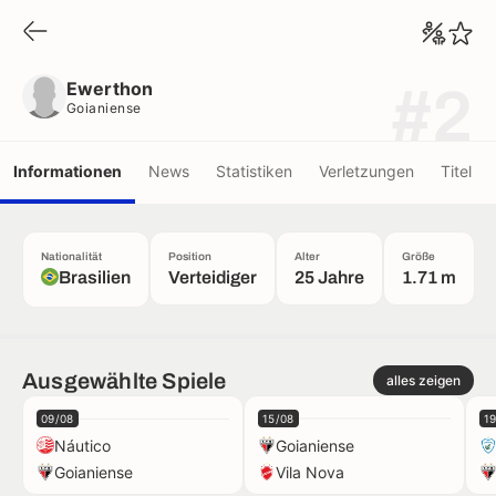
Ewerthon
Goianiense
Ewerthon
#2
Goianiense
Informationen
News
Statistiken
Verletzungen
Titel
Nationalität
Position
Alter
Größe
Brasilien
Verteidiger
25 Jahre
1.71 m
Ausgewählte Spiele
alles zeigen
09/08
15/08
1
Náutico
Goianiense
Goianiense
Vila Nova