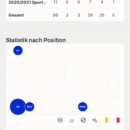
11
0
0
7
4
1
0
2020/2021 Sport
Gesamt
96
3
3
38
26
6
0
Statistik nach Position
LV
RV
RAV
ROM
SE