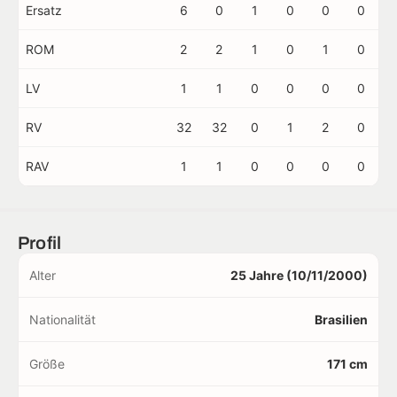
Ersatz
6
0
1
0
0
0
ROM
2
2
1
0
1
0
LV
1
1
0
0
0
0
RV
32
32
0
1
2
0
RAV
1
1
0
0
0
0
Profil
Alter
25 Jahre (10/11/2000)
Nationalität
Brasilien
Größe
171 cm