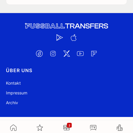
ÜBER UNS
Kontakt
Impressum
Archiv
@ FussballTransfers.com 2009-2026
Aktualisiert 23:00
2