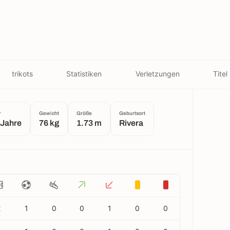
trikots
Statistiken
Verletzungen
Titel
r
Gewicht
Größe
Geburtsort
 Jahre
76 kg
1.73 m
Rivera
2
1
0
0
1
0
0