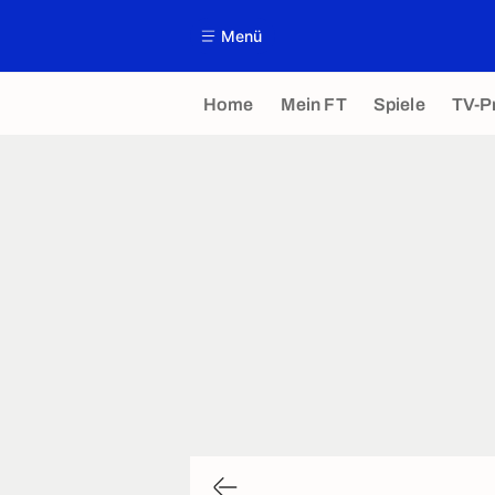
Menü
Home
Mein FT
Spiele
TV-P