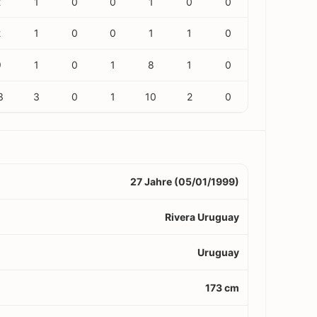
2
1
0
0
1
0
0
2
1
0
0
1
1
0
9
1
0
1
8
1
0
3
3
0
1
10
2
0
27 Jahre (05/01/1999)
Rivera Uruguay
Uruguay
173 cm