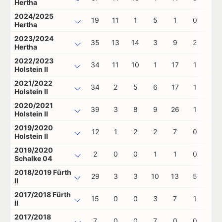
Hertha
2024/2025
19
11
1
5
1
0
0
Hertha
2023/2024
35
13
14
3
9
2
0
Hertha
2022/2023
34
11
10
1
17
1
0
Holstein II
2021/2022
34
2
5
6
17
1
0
Holstein II
2020/2021
39
3
8
9
26
1
1
Holstein II
2019/2020
12
1
2
2
7
0
0
Holstein II
2019/2020
2
0
0
1
1
0
0
Schalke 04
2018/2019 Fürth
29
3
3
10
13
5
0
II
2017/2018 Fürth
15
0
0
3
7
1
0
II
2017/2018
7
0
0
7
0
0
0