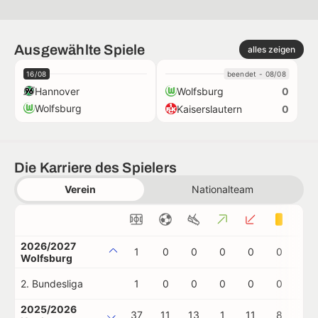
Ausgewählte Spiele
alles zeigen
16/08
beendet - 08/08
Hannover
Wolfsburg
0
Wolfsburg
Kaiserslautern
0
Die Karriere des Spielers
Verein
Nationalteam
2026/2027
1
0
0
0
0
0
0
Wolfsburg
2. Bundesliga
1
0
0
0
0
0
0
2025/2026
37
11
13
1
11
8
0