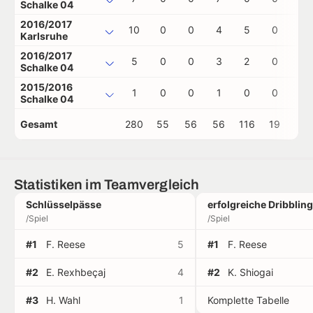
Schalke 04
2016/2017
10
0
0
4
5
0
0
Karlsruhe
2016/2017
5
0
0
3
2
0
0
Schalke 04
2015/2016
1
0
0
1
0
0
0
Schalke 04
Gesamt
280
55
56
56
116
19
1
Statistiken im Teamvergleich
Schlüsselpässe
erfolgreiche Dribblin
/Spiel
/Spiel
#1
F. Reese
5
#1
F. Reese
#2
E. Rexhbeçaj
4
#2
K. Shiogai
#3
H. Wahl
1
Komplette Tabelle