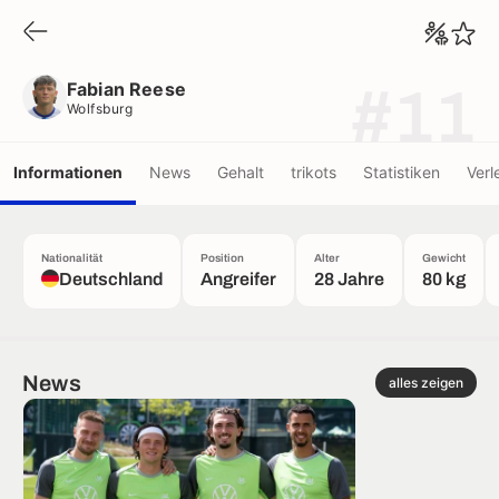
Fabian Reese
Wolfsburg
Fabian Reese
#11
Wolfsburg
Informationen
News
Gehalt
trikots
Statistiken
Verl
Nationalität
Position
Alter
Gewicht
Deutschland
Angreifer
28 Jahre
80 kg
News
alles zeigen