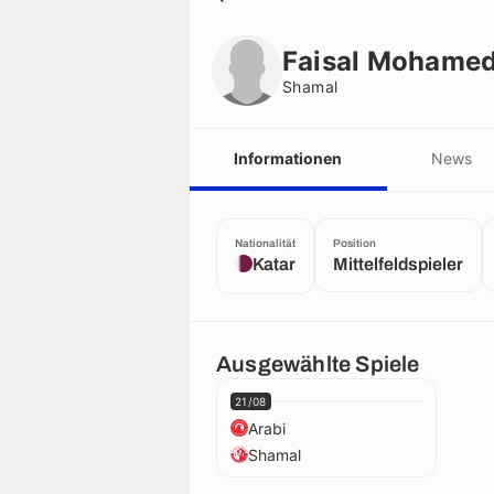
Faisal Mohamed Azadi
Shamal
Faisal Mohamed
Shamal
Informationen
News
Nationalität
Position
Katar
Mittelfeldspieler
Ausgewählte Spiele
21/08
Arabi
Shamal