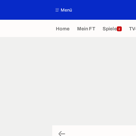
Menü
Home
Mein FT
Spiele
TV
2