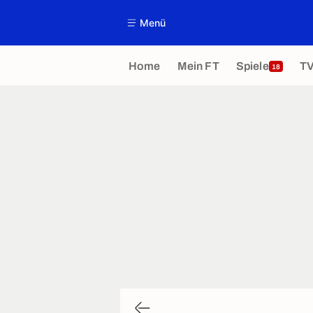
Menü
Home
Mein FT
Spiele
T
18