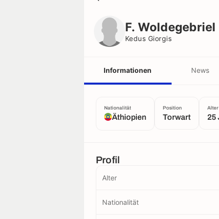
F. Woldegebriel
Kedus Giorgis
F. Woldegebriel
Kedus Giorgis
Informationen
News
Nationalität
Position
Alter
Äthiopien
Torwart
25 
Profil
Alter
Nationalität