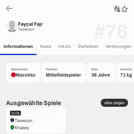
Fayçal Fajr
Taawoun
Fayçal Fajr
#76
Taawoun
Informationen
News
trikots
Statistiken
Verletzungen
Nationalität
Position
Alter
Gewicht
Marokko
Mittelfeldspieler
38 Jahre
71 kg
Ausgewählte Spiele
alles zeigen
15/08
Taawoun
Khaleej