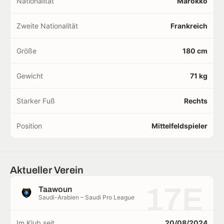
Nationalität
Marokko
Zweite Nationalität
Frankreich
Größe
180 cm
Gewicht
71 kg
Starker Fuß
Rechts
Position
Mittelfeldspieler
Aktueller Verein
17E
Taawoun
Saudi-Arabien – Saudi Pro League
Im Klub seit
20/08/2024