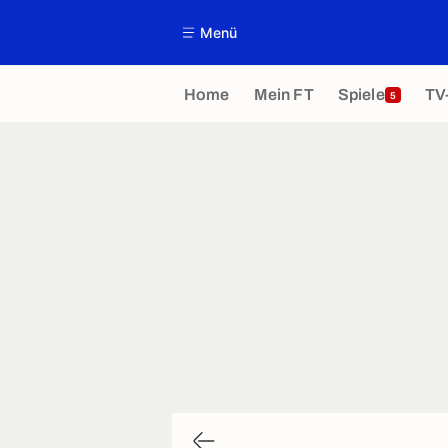
Menü
Home
Mein FT
Spiele
TV
5