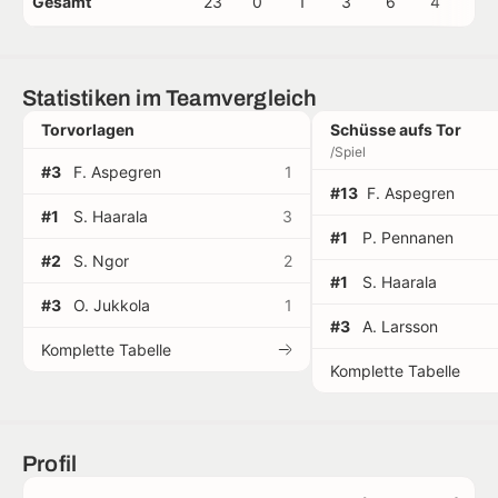
Gesamt
23
0
1
3
6
4
0
Statistiken im Teamvergleich
Torvorlagen
Schüsse aufs Tor
/Spiel
#3
F. Aspegren
1
#13
F. Aspegren
#1
S. Haarala
3
#1
P. Pennanen
#2
S. Ngor
2
#1
S. Haarala
#3
O. Jukkola
1
#3
A. Larsson
Komplette Tabelle
Komplette Tabelle
Profil