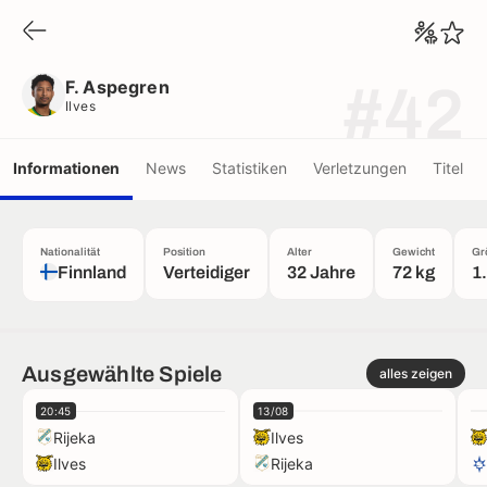
F. Aspegren
Ilves
F. Aspegren
#42
Ilves
Informationen
News
Statistiken
Verletzungen
Titel
Nationalität
Position
Alter
Gewicht
Gr
Finnland
Verteidiger
32 Jahre
72 kg
1
Ausgewählte Spiele
alles zeigen
20:45
13/08
Rijeka
Ilves
Ilves
Rijeka