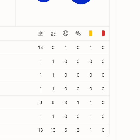
SE
18
0
1
0
1
0
1
1
0
0
0
0
1
1
0
0
0
0
1
1
0
0
0
0
9
9
3
1
1
0
1
1
0
0
1
0
13
13
6
2
1
0