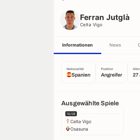
Ferran Jutglà
Celta Vigo
Ferran Jutglà
Celta Vigo
Informationen
News
G
Nationalität
Position
Alter
Spanien
Angreifer
27
Ausgewählte Spiele
16/08
Celta Vigo
Osasuna