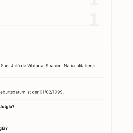
1
Sant Julià de Vilatorta, Spanien. Nationalität(en):
 Geburtsdatum ist der 01/02/1999.
 Jutglà?
glà?