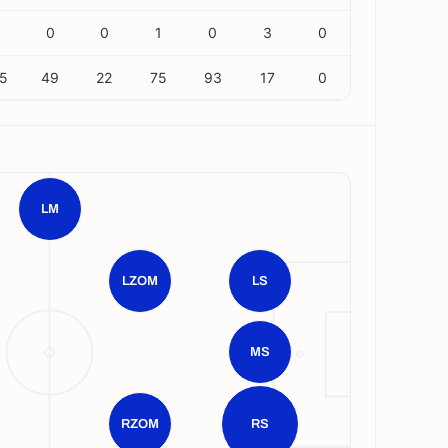
0
0
1
0
3
0
5
49
22
75
93
17
0
LM
LZOM
LS
MS
RZOM
RS