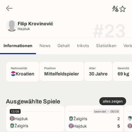
Filip Krovinović
Hajduk
Filip Krovinović
#23
Hajduk
Informationen
News
Gehalt
trikots
Statistiken
Verl
Nationalität
Position
Alter
Gewicht
Kroatien
Mittelfeldspieler
30 Jahre
69 kg
Ausgewählte Spiele
alles zeigen
13/08
beendet - 06/08
Hajduk
Žalgiris
2
Žalgiris
Hajduk
5