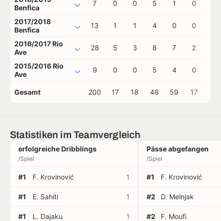
7
0
0
5
1
0
0
Benfica
2017/2018
13
1
1
4
0
0
0
Benfica
2016/2017 Rio
28
5
3
8
7
2
0
Ave
2015/2016 Rio
9
0
0
5
4
0
0
Ave
Gesamt
200
17
18
48
59
17
0
Statistiken im Teamvergleich
erfolgreiche Dribblings
Pässe abgefangen
/Spiel
/Spiel
#1
F. Krovinović
1
#1
F. Krovinović
#1
E. Sahiti
1
#2
D. Melnjak
#1
L. Dajaku
1
#2
F. Moufi