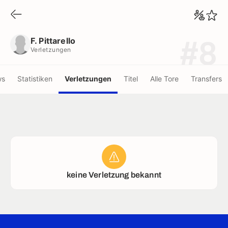
F. Pittarello
Verletzungen
F. Pittarello
#8
Verletzungen
ws
Statistiken
Verletzungen
Titel
Alle Tore
Transfers
keine Verletzung bekannt