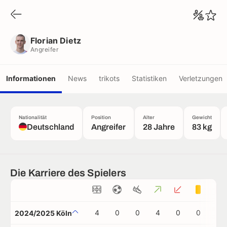
Florian Dietz
Angreifer
Florian Dietz
Angreifer
Informationen
News
trikots
Statistiken
Verletzungen
Nationalität
Position
Alter
Gewicht
Deutschland
Angreifer
28 Jahre
83 kg
Die Karriere des Spielers
4
0
0
4
0
0
0
2024/2025 Köln