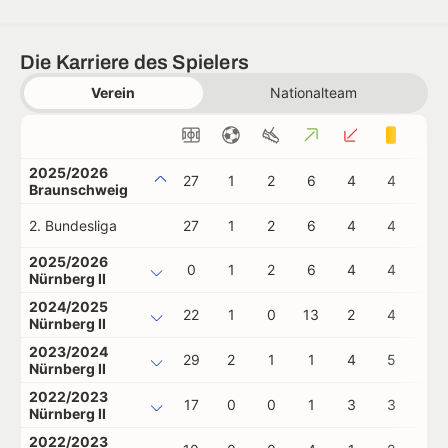
Die Karriere des Spielers
Verein
Nationalteam
2025/2026
27
1
2
6
4
4
0
Braunschweig
2. Bundesliga
27
1
2
6
4
4
0
2025/2026
0
1
2
6
4
4
0
Nürnberg II
2024/2025
22
1
0
13
2
4
0
Nürnberg II
2023/2024
29
2
1
1
4
5
0
Nürnberg II
2022/2023
17
0
0
1
3
3
1
Nürnberg II
2022/2023