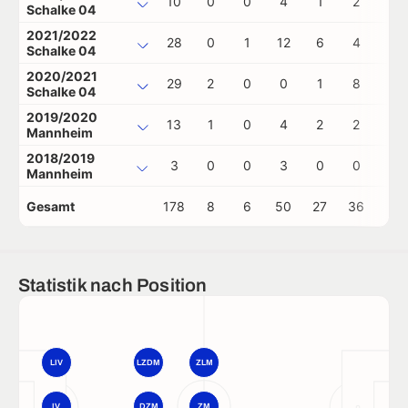
10
0
0
4
1
2
0
Schalke 04
2021/2022
28
0
1
12
6
4
0
Schalke 04
2020/2021
29
2
0
0
1
8
0
Schalke 04
2019/2020
13
1
0
4
2
2
0
Mannheim
2018/2019
3
0
0
3
0
0
0
Mannheim
Gesamt
178
8
6
50
27
36
1
Statistik nach Position
LIV
LZDM
ZLM
IV
DZM
ZM