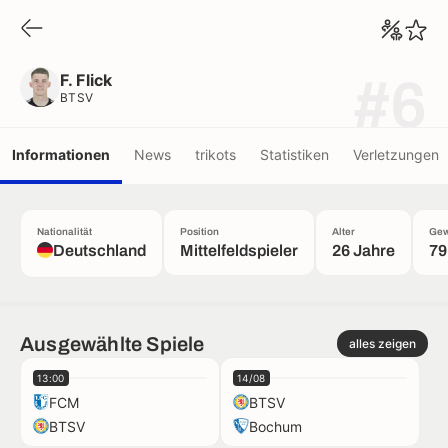
F. Flick
BTSV
F. Flick
#6
BTSV
Informationen
News
trikots
Statistiken
Verletzungen
Nationalität
Position
Alter
Gew
Deutschland
Mittelfeldspieler
26 Jahre
79
Ausgewählte Spiele
alles zeigen
13:00
14/08
FCM
BTSV
BTSV
Bochum