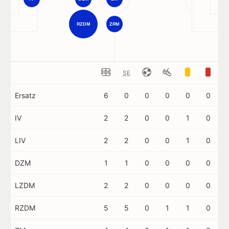
RZDM
ZRM
SE
Ersatz
6
0
0
0
0
0
IV
2
2
0
0
1
0
LIV
2
2
0
0
1
0
DZM
1
1
0
0
0
0
LZDM
2
2
0
0
0
0
RZDM
5
5
0
1
1
0