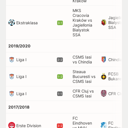
Kraków
MKS
Cracovia
Jagiellonia
Kraków vs
Bialystok
Ekstraklasa
3-1
Jagiellonia
SSA
Bialystok
SSA
2019/2020
CSMS Iasi
Liga I
Chindia
2-2
vs Chindia
Steaua
FCSB
Liga I
Bucuresti vs
1-2
Bukarest
CSMS Iasi
CFR Cluj vs
Liga I
CFR Cluj
1-1
CSMS Iasi
2017/2018
FC
Eindhoven
FC
Erste Division
3-2
vs MVV
Eindhoven