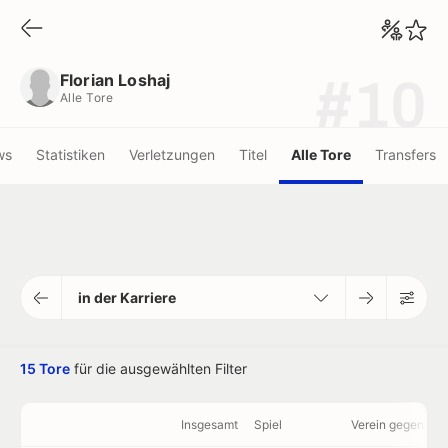
Florian Loshaj
Alle Tore
Florian Loshaj
#10
Alle Tore
ws
Statistiken
Verletzungen
Titel
Alle Tore
Transfers
in der Karriere
15 Tore
für die ausgewählten Filter
Insgesamt
Spiel
Verein gegen