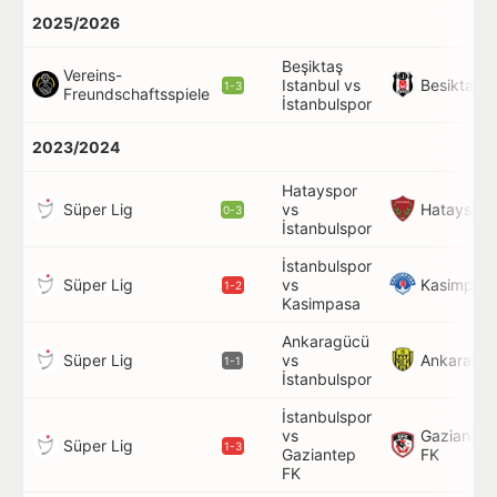
2025/2026
Beşiktaş
Vereins-
Besiktas
Istanbul vs
1-3
Freundschaftsspiele
İstanbulspor
2023/2024
Hatayspor
Süper Lig
Hatayspor
vs
0-3
İstanbulspor
İstanbulspor
Süper Lig
Kasimpas
vs
1-2
Kasimpasa
Ankaragücü
Süper Lig
Ankaragü
vs
1-1
İstanbulspor
İstanbulspor
vs
Gaziantep
Süper Lig
1-3
Gaziantep
FK
FK