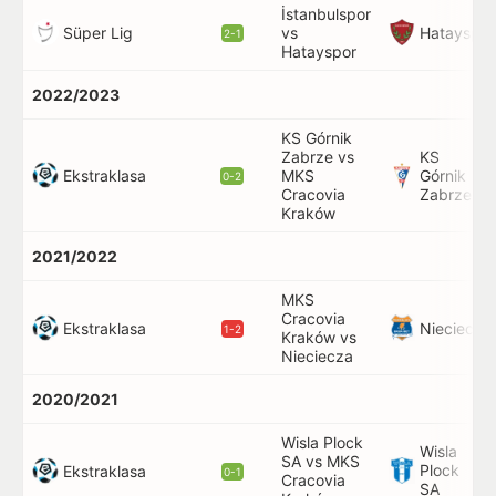
İstanbulspor
Süper Lig
Hatayspor
vs
2-1
Hatayspor
2022/2023
KS Górnik
Zabrze vs
KS
Ekstraklasa
MKS
Górnik
0-2
Cracovia
Zabrze
Kraków
2021/2022
MKS
Cracovia
Ekstraklasa
Nieciecza
1-2
Kraków vs
Nieciecza
2020/2021
Wisla Plock
Wisla
SA vs MKS
Plock
Ekstraklasa
0-1
Cracovia
SA