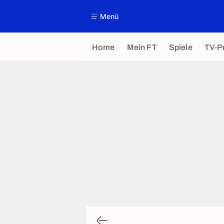
Menü
Home
Mein FT
Spiele
TV-P