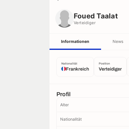
Foued Taalat
Verteidiger
Foued Taalat
Verteidiger
Informationen
News
Nationalität
Position
Frankreich
Verteidiger
Profil
Alter
Nationalität