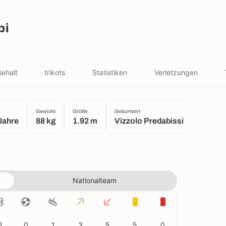
bi
ehalt
trikots
Statistiken
Verletzungen
Gewicht
Größe
Geburtsort
Jahre
88 kg
1.92 m
Vizzolo Predabissi
Nationalteam
6
0
1
3
5
5
0