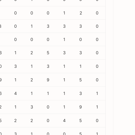
5
0
0
0
1
2
0
8
0
1
3
3
3
0
3
0
0
0
1
0
0
3
1
2
5
3
3
0
0
3
1
3
1
1
0
9
1
2
9
1
5
0
6
4
1
1
1
3
1
2
1
3
0
1
9
1
5
2
2
0
4
5
0
0
3
1
0
0
5
1