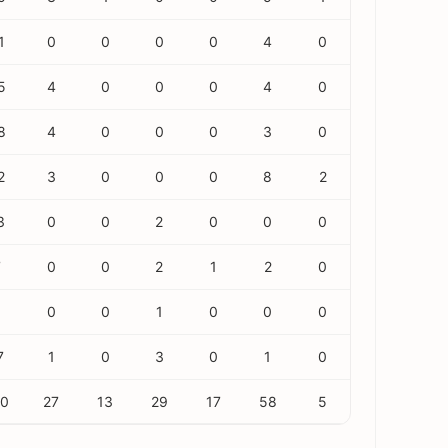
1
0
0
0
0
4
0
5
4
0
0
0
4
0
8
4
0
0
0
3
0
2
3
0
0
0
8
2
3
0
0
2
0
0
0
7
0
0
2
1
2
0
6
0
0
1
0
0
0
7
1
0
3
0
1
0
10
27
13
29
17
58
5