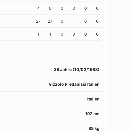
4
0
0
0
0
0
27
27
0
1
6
0
1
1
0
0
0
0
38 Jahre (10/02/1988)
Vizzolo Predabissi Italien
Italien
192 cm
88 kg