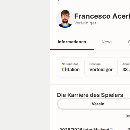
Francesco Acerbi
Verteidiger
Francesco Acer
Verteidiger
Informationen
News
G
Nationalität
Position
Alter
Italien
Verteidiger
38 
Die Karriere des Spielers
Verein
2
2025/2026 Inter Mailand