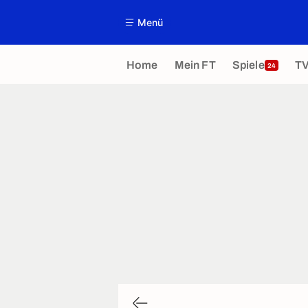
Menü
Home
Mein FT
Spiele
T
24