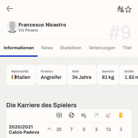
Francesco Nicastro
Vis Pesaro
Francesco Nicastro
#9
Vis Pesaro
Informationen
News
Statistiken
Verletzungen
Titel
Nationalität
Position
Alter
Gewicht
Größe
Italien
Angreifer
34 Jahre
81 kg
1.82 
Die Karriere des Spielers
2020/2021
20
7
0
3
13
3
0
Calcio Padova