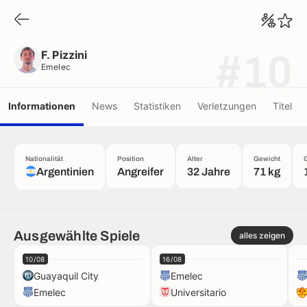
F. Pizzini
Emelec
F. Pizzini
#10
Emelec
Informationen
News
Statistiken
Verletzungen
Titel
Nationalität
Position
Alter
Gewicht
Argentinien
Angreifer
32 Jahre
71 kg
Ausgewählte Spiele
alles zeigen
10/08
16/08
Guayaquil City
Emelec
Emelec
Universitario