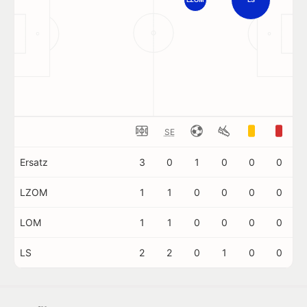
SE
Ersatz
3
0
1
0
0
0
LZOM
1
1
0
0
0
0
LOM
1
1
0
0
0
0
LS
2
2
0
1
0
0