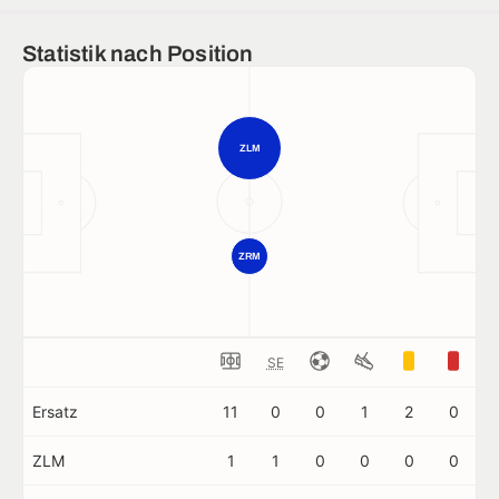
Statistik nach Position
ZLM
ZRM
SE
Ersatz
11
0
0
1
2
0
ZLM
1
1
0
0
0
0