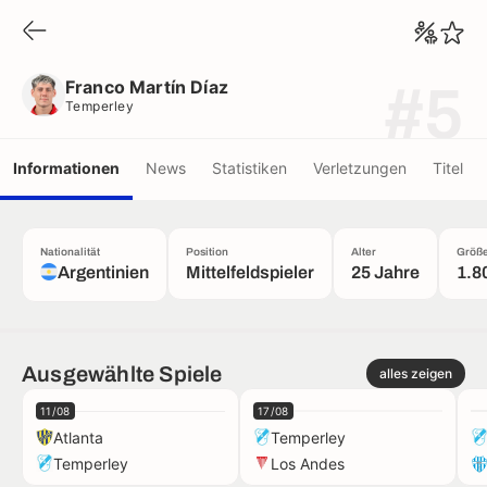
Franco Martín Díaz
Temperley
Franco Martín Díaz
#5
Temperley
Informationen
News
Statistiken
Verletzungen
Titel
Nationalität
Position
Alter
Größ
Argentinien
Mittelfeldspieler
25 Jahre
1.8
Ausgewählte Spiele
alles zeigen
11/08
17/08
Atlanta
Temperley
Temperley
Los Andes