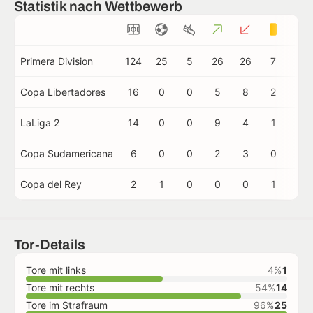
Statistik nach Wettbewerb
Primera Division
124
25
5
26
26
7
0
Copa Libertadores
16
0
0
5
8
2
0
LaLiga 2
14
0
0
9
4
1
0
Copa Sudamericana
6
0
0
2
3
0
0
Copa del Rey
2
1
0
0
0
1
0
Tor-Details
Tore mit links
4%
1
Tore mit rechts
54%
14
Tore im Strafraum
96%
25