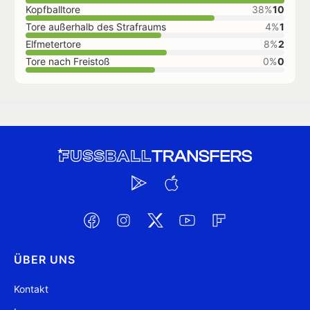
Kopfballtore
38%
10
Tore außerhalb des Strafraums
4%
1
Elfmetertore
8%
2
Tore nach Freistoß
0%
0
ÜBER UNS
Kontakt