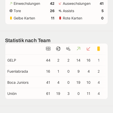
Einwechslungen
42
Auswechslungen
41
Tore
26
Assists
5
Gelbe Karten
11
Rote Karten
0
Statistik nach Team
GELP
44
2
2
14
16
1
0
Fuenlabrada
16
1
0
9
4
2
0
Boca Juniors
41
4
0
19
10
4
0
Unión
61
19
3
0
11
4
0