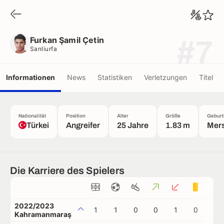
Furkan Şamil Çetin
Sanliurfa
Furkan Şamil Çetin
#7
Sanliurfa
Informationen
News
Statistiken
Verletzungen
Titel
Nationalität
Position
Alter
Größe
Geburt
Türkei
Angreifer
25 Jahre
1.83 m
Mers
Die Karriere des Spielers
2022/2023
1
1
0
0
1
0
0
Kahramanmaraş