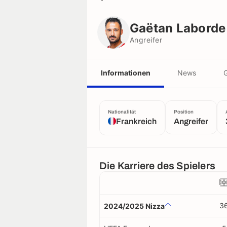
Gaëtan Laborde
Angreifer
Gaëtan Laborde
Angreifer
Informationen
News
G
Nationalität
Position
Frankreich
Angreifer
Die Karriere des Spielers
3
2024/2025 Nizza