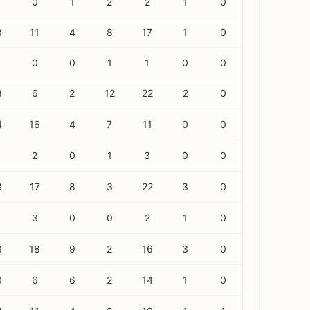
0
1
2
2
1
0
8
11
4
8
17
1
0
0
0
1
1
0
0
8
6
2
12
22
2
0
4
16
4
7
11
0
0
2
0
1
3
0
0
3
17
8
3
22
3
0
3
0
0
2
1
0
3
18
9
2
16
3
0
0
6
6
2
14
1
0