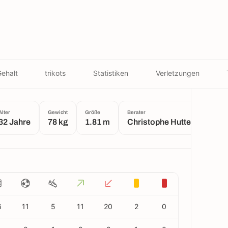
ehalt
trikots
Statistiken
Verletzungen
Alter
Gewicht
Größe
Berater
Gebu
32 Jahre
78 kg
1.81 m
Christophe Hutteau
Mo
6
11
5
11
20
2
0