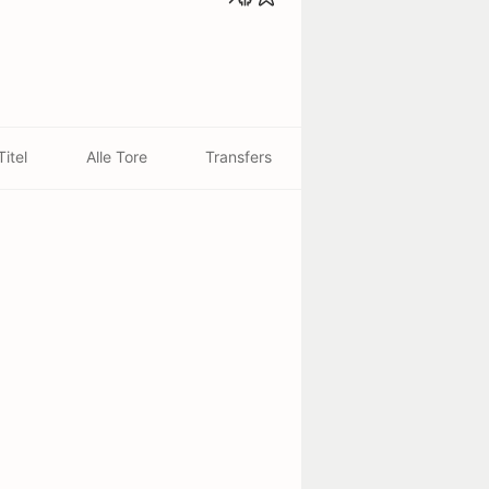
Titel
Alle Tore
Transfers
rtsort
nt-de-Marsan