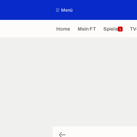
Menü
Home
Mein FT
Spiele
TV
1